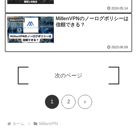
2024.05.14
MillenVPNのノーログポリシーは
MillenVPN
信頼できる？
2023.06.09
次のページ
1
次
2
へ
ホーム
MillenVPN